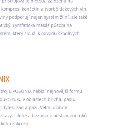
přístrojová je metoda založená na
kompresi končetin a tvorbě tlakových vln.
vlny podporují nejen systém žilní, ale také
tický. Lymfatická masáž působí na
ystém, který slouží k odvodu škodlivých
NIX
troj LIPOSONIX nabízí nejnovější formu
edukci tuku v oblastech břicha, pasu,
, lýtek, zad a paží. Velmi účinné
stavy, cílené a bezpečné odstranění tuků
ckého zákroku.