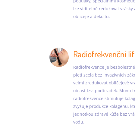
podtlaky, speciálními kosmeti
lze viditelně redukovat vrásky 
obličeje a dekoltu.
Radiofrekvenční lif
Radiofrekvence je bezbolestné
pleti zcela bez invazivních zák
velmi zredukovat obličejové v
oblast tzv. podbradek. Mono-t
radiofrekvence stimuluje kola
zvyšuje produkce kolagenu, kte
jednotkou zdravé kůže bez vrá
vodu.