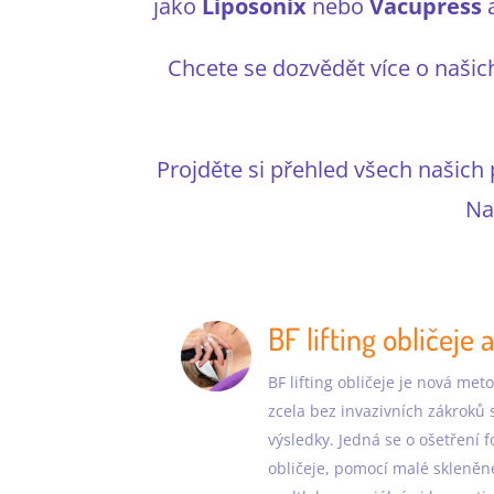
jako
Liposonix
nebo
Vacupress
a
Chcete se dozvědět více o našic
Projděte si přehled všech našich
Na
BF lifting obličeje 
BF lifting obličeje je nová met
zcela bez invazivních zákroků 
výsledky. Jedná se o ošetření
obličeje, pomocí malé skleně