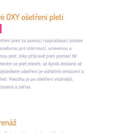
é OXY ošetření pleti
etření pleti za pomoci rozprašovací pistole
rocedurou pro stárnoucí, unavenou a
ou pleť. Díky přípravě pleti pomocí BF
 kterém se pleť otevře, se kyslík dostane až
Výsledkem ošetření je viditelné omlazení a
eti. Pokožka je po ošetření vitálnější,
hlazená a zářivá.
renáž