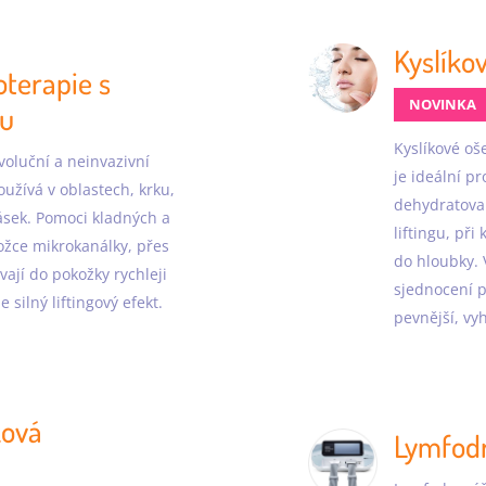
Kyslíkov
oterapie s
NOVINKA
ou
Kyslíkové oš
voluční a neinvazivní
je ideální p
oužívá v oblastech, krku,
dehydratovan
rásek. Pomoci kladných a
liftingu, při
ožce mikrokanálky, přes
do hloubky. 
vají do pokožky rychleji
sjednocení pl
e silný liftingový efekt.
pevnější, vy
ková
Lymfod