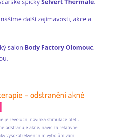
ýcarské špičky
Selvert Thermale
.
inášíme další zajímavosti, akce a
cký salon
Body Factory Olomouc
.
ou.
erapie – odstranění akné
e je revoluční novinka stimulace pleti,
vně odstraňuje akné, navíc za relativně
Díky vysokofrekvenčním výbojům vám