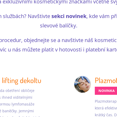
 exkluzivními kosmetickými značkami včetně šv
h službách? Navštivte
sekci novinek
, kde vám př
slevové balíčky.
 procedur, objednejte se a navštivte náš kosmeti
víc u nás můžete platit v hotovosti i platební kart
a lifting dekoltu
Plazmot
oda ošetření obličeje
NOVINKA
s ihned viditelnými
Plazmoterapi
 formou lymfomasáže
která efekti
né baněčky. Jemnými
krátký čas. 