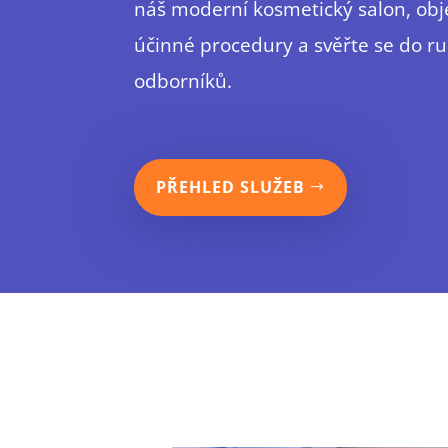
náš moderní kosmetický salon, obj
účinné procedury a svěřte se do r
odborníků.
PŘEHLED SLUŽEB