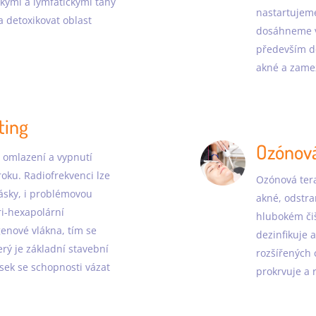
ckými a lymfatickými tahy
nastartujeme
a detoxikovat oblast
dosáhneme vi
především 
akné a zame
ting
Ozónová
 omlazení a vypnutí
roku. Radiofrekvenci lze
Ozónová tera
rásky, i problémovou
akné, odstra
ri-hexapolární
hlubokém čiš
genové vlákna, tím se
dezinfikuje a
rý je základní stavební
rozšířených c
sek se schopnosti vázat
prokrvuje a 