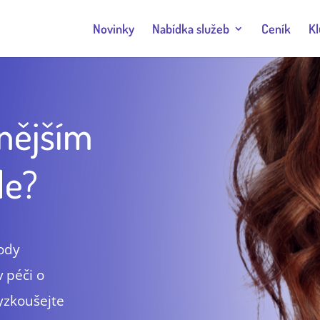
Novinky
Nabídka služeb
Ceník
Kl
snějším
le?
Body
 péči o
Vyzkoušejte