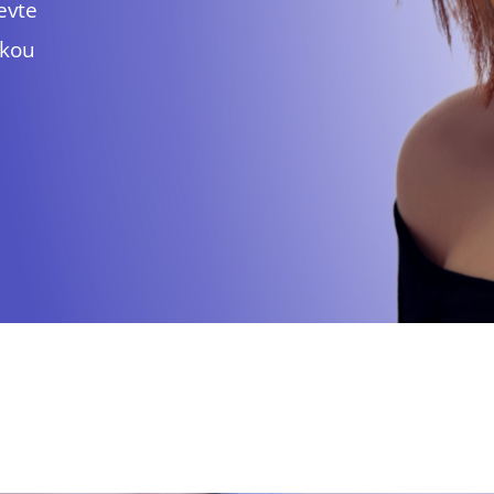
evte
ukou