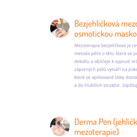
Bezjehličková mez
osmotickou mask
Mezoterapie bezjeličková je re
metoda péče o tělo, která se p
dekoltu a obličeje k vypnutí v
záporných pólů vytváří na pok
které se aplikované látky dostá
a do hlubších struktur. Zajišťuj
Derma Pen (jehlič
mezoterapie)