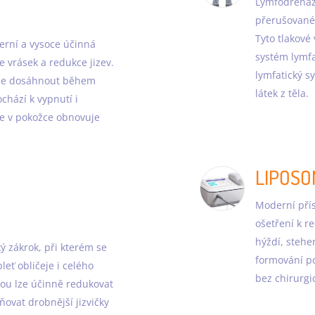
Lymfodrenáž 
přerušované 
Tyto tlakové 
erní a vysoce účinná
systém lymfa
 vrásek a redukce jizev.
lymfatický s
lze dosáhnout během
látek z těla.
ochází k vypnutí i
se v pokožce obnovuje
LIPOSO
Moderní přís
ošetření k r
hýždí, stehen
 zákrok, při kterém se
formování po
leť obličeje i celého
bez chirurgi
ou lze účinně redukovat
ňovat drobnější jizvičky