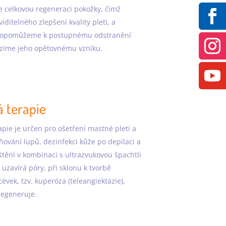
 celkovou regeneraci pokožky, čímž
ditelného zlepšení kvality pleti, a
dopomůžeme k postupnému odstranění
zíme jeho opětovnému vzniku.
 terapie
pie je určen pro ošetření mastné pleti a
ňování lupů, dezinfekci kůže po depilaci a
tění v kombinaci s ultrazvukovou špachtli
 uzavírá póry, při sklonu k tvorbě
évek, tzv. kuperóza (teleangiektázie),
regeneruje.