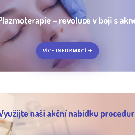
Plazmoterapie – revoluce v boji s akn
VÍCE INFORMACÍ
Využijte naši akční nabídku procedur