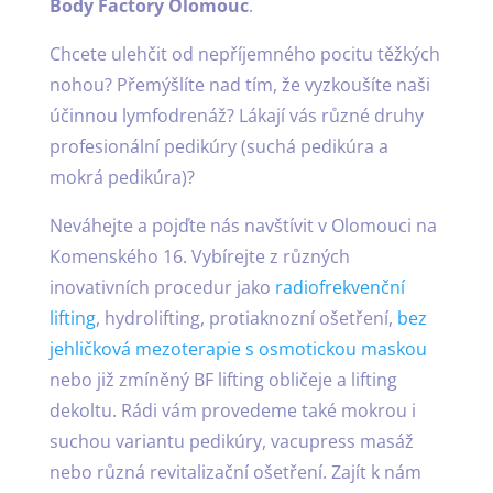
Body Factory Olomouc
.
Chcete ulehčit od nepříjemného pocitu těžkých
nohou? Přemýšlíte nad tím, že vyzkoušíte naši
účinnou lymfodrenáž? Lákají vás různé druhy
profesionální pedikúry (suchá pedikúra a
mokrá pedikúra)?
Neváhejte a pojďte nás navštívit v Olomouci na
Komenského 16. Vybírejte z různých
inovativních procedur jako
radiofrekvenční
lifting
, hydrolifting, protiaknozní ošetření,
bez
jehličková mezoterapie s osmotickou maskou
nebo již zmíněný BF lifting obličeje a lifting
dekoltu. Rádi vám provedeme také mokrou i
suchou variantu pedikúry, vacupress masáž
nebo různá revitalizační ošetření. Zajít k nám