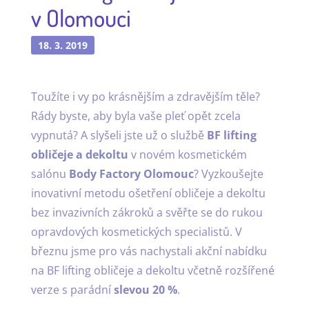
v Olomouci
18. 3. 2019
Toužíte i vy po krásnějším a zdravějším těle?
Rády byste, aby byla vaše pleť opět zcela
vypnutá? A slyšeli jste už o službě
BF lifting
obličeje a dekoltu
v novém kosmetickém
salónu
Body Factory Olomouc
? Vyzkoušejte
inovativní metodu ošetření obličeje a dekoltu
bez invazivních zákroků a svěřte se do rukou
opravdových kosmetických specialistů. V
březnu jsme pro vás nachystali akční nabídku
na BF lifting obličeje a dekoltu včetně rozšířené
verze s parádní
slevou 20 %
.