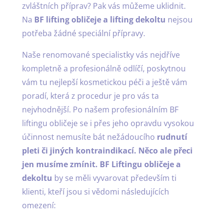
zvláštních příprav? Pak vás můžeme uklidnit.
Na
BF lifting obličeje a
lifting dekoltu
nejsou
potřeba žádné speciální přípravy.
Naše renomované specialistky vás nejdříve
kompletně a profesionálně odlíčí, poskytnou
vám tu nejlepší kosmetickou péči a ještě vám
poradí, která z procedur je pro vás ta
nejvhodnější. Po našem profesionálním BF
liftingu obličeje se i přes jeho opravdu vysokou
účinnost nemusíte bát nežádoucího
rudnutí
pleti či jiných kontraindikací. Něco ale přeci
jen musíme zmínit. BF Liftingu obličeje a
dekoltu
by se měli vyvarovat především ti
klienti, kteří jsou si vědomi následujících
omezení: