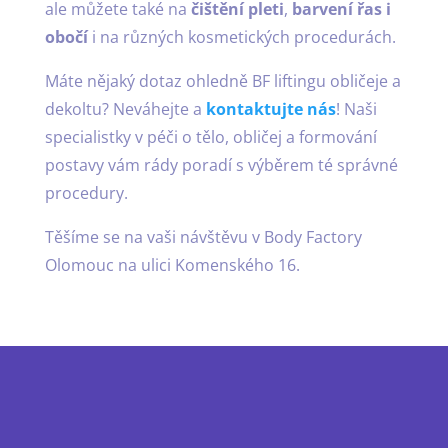
ale můžete také na
čištění pleti
,
barvení řas i
obočí
i na různých kosmetických procedurách.
Máte nějaký dotaz ohledně BF liftingu obličeje a
dekoltu? Neváhejte a
kontaktujte nás
! Naši
specialistky v péči o tělo, obličej a formování
postavy vám rády poradí s výběrem té správné
procedury.
Těšíme se na vaši návštěvu v Body Factory
Olomouc na ulici Komenského 16.