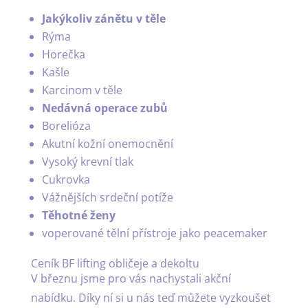
Jakýkoliv zánětu v těle
Rýma
Horečka
Kašle
Karcinom v těle
Nedávná operace zubů
Borelióza
Akutní kožní onemocnění
Vysoký krevní tlak
Cukrovka
Vážnějších srdeční potíže
Těhotné ženy
voperované tělní přístroje jako peacemaker
Ceník BF lifting obličeje a dekoltu
V březnu jsme pro vás nachystali akční
nabídku. Díky ní si u nás teď můžete vyzkoušet