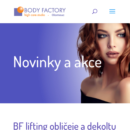
Novinky a akce
BF lifting obličeje a dekoltu