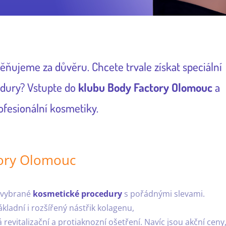
ňujeme za důvěru. Chcete trvale získat speciální
dury? Vstupte do
klubu Body Factory Olomouc
a
rofesionální kosmetiky.
tory Olomouc
i vybrané
kosmetické procedury
s pořádnými slevami.
základní i rozšířený nástřik kolagenu,
revitalizační a protiaknozní ošetření. Navíc jsou akční ceny