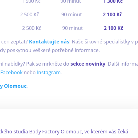
ení 1 500 Kč 90 minut
1 300 Kč
 500 Kč 90 minut
2 100 Kč
rekvence 2 500 Kč 90 minut
2 100 Kč
 cen zeptat?
Kontaktujte nás
! Naše šikovné specialistky v p
rády poskytnou veškeré potřebné informace.
lní nabídky? Pak se mrkněte do
sekce novinky
. Další inform
h
Facebook
nebo
Instagram
.
ry Olomouc
.
ckého studia Body Factory Olomouc, ve kterém vás čeká