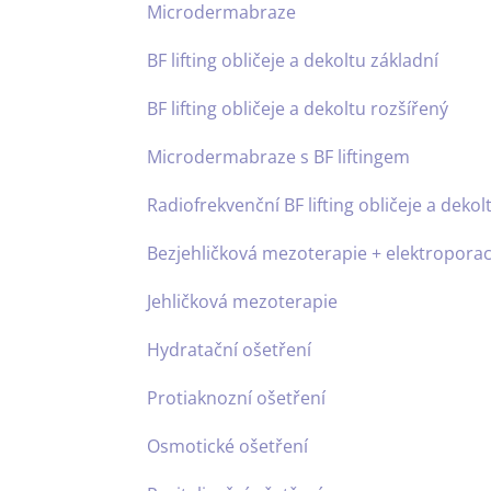
Microdermabraz
BF lifting obličeje a dek
BF lifting obličeje a dekol
Microdermabraze s BF l
Radiofrekvenční BF lifting obl
Bezjehličková mezoterapie + 
Jehličková mezotera
Hydratační ošetře
Protiaknozní ošetř
Osmotické ošetřen