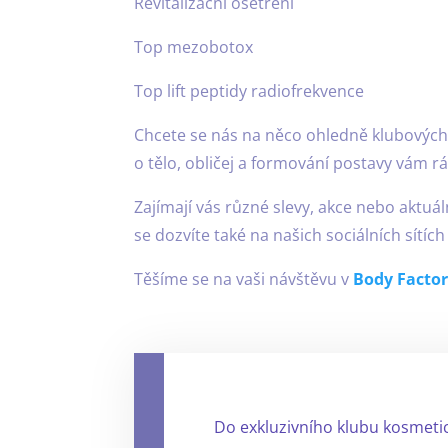
Revitalizační ošetř
Top mezobotox 2
Top lift peptidy radiof
Chcete se nás na něco ohledně klubových
o tělo, obličej a formování postavy vám 
Zajímají vás různé slevy, akce nebo aktuá
se dozvíte také na našich sociálních sítíc
Těšíme se na vaši návštěvu v
Body Facto
Do exkluzivního klubu kosmeti