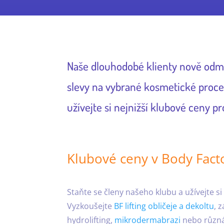
Naše dlouhodobé klienty nově odmě
slevy na vybrané kosmetické proce
užívejte si nejnižší klubové ceny p
Klubové ceny v Body Fac
Staňte se členy našeho klubu a užívejte s
Vyzkoušejte
BF lifting obličeje a dekoltu
, 
hydrolifting,
mikrodermabrazi
nebo různá 