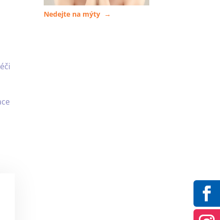
Nedejte na mýty →
éči
ace