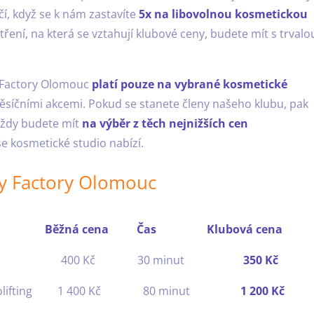
ačí, když se k nám zastavíte
5x na libovolnou kosmetickou
ření, na která se vztahují klubové ceny, budete mít s trvalo
y Factory Olomouc
platí pouze na vybrané kosmetické
měsíčními akcemi. Pokud se stanete členy našeho klubu, pak
 Vždy budete mít
na výběr z těch nejnižších cen
še kosmetické studio nabízí.
dy Factory Olomouc
 Běžná cena Čas Klubová cena
ákladní 400 Kč 30 minut
350 Kč
agen hydrolifting 1 400 Kč 80 minut
1 200 Kč