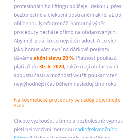
profesionálního liftingu obličeje i dekoltu, přes
bezbolestné a efektivní odstranění akné, až po
oblíbenou lymfodrenáž. Samotný výběr
procedury necháte přímo na obdarovaných.
Aby měli z dárku co největší radost. A co víc?
Jako bonus vám nyní na dárkové poukazy
dáváme
akční slevu 20 %
. Platnost poukazů
platí až do
30. 6. 2020
, takže mají obdarovaní
spoustu času a možností využít poukaz v ten
nejvýhodnější čas během následujícího roku.
Na kosmetické procedury se raději objednejte
včas
Chcete vyzkoušet účinné a bezbolestné vypnutí
pleti neinvazivní metodou
radiofrekvenčního
liftingu
? Nebo si k nám raději zaskočíte na