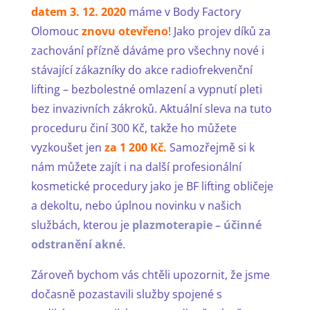
datem 3. 12. 2020
máme v Body Factory
Olomouc
znovu otevřeno
! Jako projev díků za
zachování přízně dáváme pro všechny nové i
stávající zákazníky do akce radiofrekvenční
lifting – bezbolestné omlazení a vypnutí pleti
bez invazivních zákroků. Aktuální sleva na tuto
proceduru činí 300 Kč, takže ho můžete
vyzkoušet jen
za 1 200 Kč.
Samozřejmě si k
nám můžete zajít i na další profesionální
kosmetické procedury jako je BF lifting obličeje
a dekoltu, nebo úplnou novinku v našich
službách, kterou je
plazmoterapie – účinné
odstranění akné
.
Zároveň bychom vás chtěli upozornit, že jsme
dočasně pozastavili služby spojené s