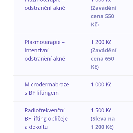
odstranění akné
(
Zavádění
cena 550
Kč
)
Plazmoterapie –
1 200 Kč
intenzivní
(
Zavádění
odstranění akné
cena 650
Kč
)
Microdermabraze
1 000 Kč
s BF liftingem
Radiofrekvenční
1 500 Kč
BF lifting obličeje
(
Sleva na
a dekoltu
1 200 Kč
)