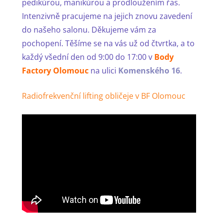
pedikúrou, manikúrou a prodloužením řas.
Intenzivně pracujeme na jejich znovu zavedení
do našeho salonu. Děkujeme vám za
pochopení. Těšíme se na vás už od čtvrtka, a to
každý všední den od 9:00 do 17:00 v
Body
Factory Olomouc
na ulici
Komenského 16
.
Radiofrekvenční lifting obličeje v BF Olomouc