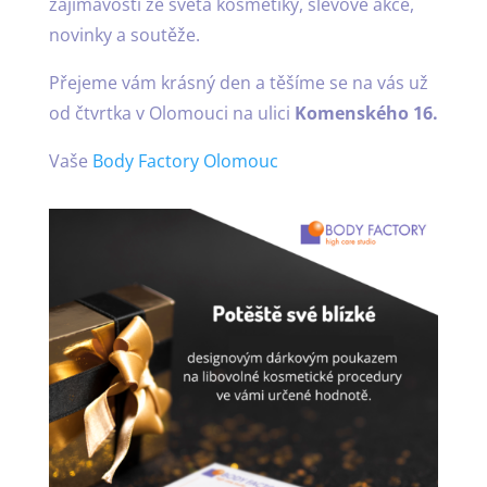
zajímavostí ze světa kosmetiky, slevové akce,
novinky a soutěže.
Přejeme vám krásný den a těšíme se na vás už
od čtvrtka v Olomouci na ulici
Komenského 16.
Vaše
Body Factory Olomouc