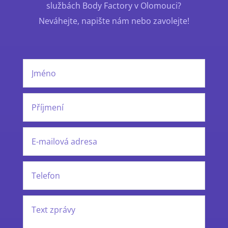
službách Body Factory v Olomouci?
Neváhejte, napište nám nebo zavolejte!