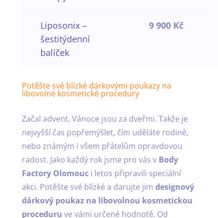
Liposonix –
9 900 Kč
šestitýdenní
balíček
Potěšte své blízké dárkovými poukazy na
libovolné kosmetické procedury
Začal advent, Vánoce jsou za dveřmi. Takže je
nejvyšší čas popřemýšlet, čím uděláte rodině,
nebo známým i všem přátelům opravdovou
radost. Jako každý rok jsme pro vás v
Body
Factory Olomouc
i letos připravili speciální
akci. Potěšte své blízké a darujte jim
designový
dárkový poukaz na libovolnou kosmetickou
proceduru
ve vámi určené hodnotě. Od