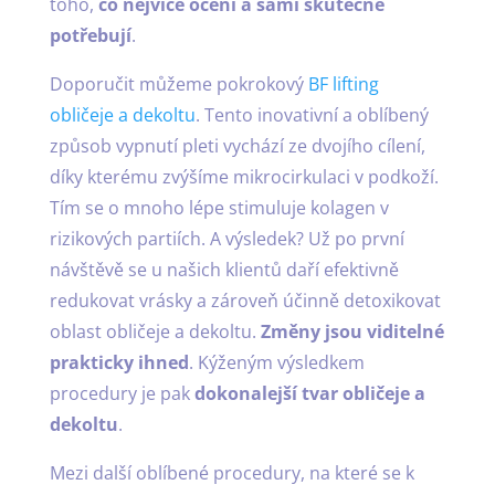
toho,
co nejvíce ocení a sami skutečně
potřebují
.
Doporučit můžeme pokrokový
BF lifting
obličeje a dekoltu
. Tento inovativní a oblíbený
způsob vypnutí pleti vychází ze dvojího cílení,
díky kterému zvýšíme mikrocirkulaci v podkoží.
Tím se o mnoho lépe stimuluje kolagen v
rizikových partiích. A výsledek? Už po první
návštěvě se u našich klientů daří efektivně
redukovat vrásky a zároveň účinně detoxikovat
oblast obličeje a dekoltu.
Změny jsou viditelné
prakticky ihned
. Kýženým výsledkem
procedury je pak
dokonalejší tvar obličeje a
dekoltu
.
Mezi další oblíbené procedury, na které se k