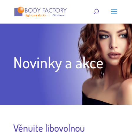
Novinky a akce
Věnujte libovolnou