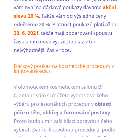
vám nyní na dárkové poukazy dáváme
akční
slevu 20 %
. Takže vám od výsledné ceny
odečteme 20 %
. Platnost poukazů platí až do
30. 6. 2021
, takže mají obdarovaní spoustu
času a možností využít poukaz v ten
nejvýhodnější čas v roce.
Dárkový poukaz na kosmetické procedury v
limitované edici
V olomouckém kosmetickém salonu BF
Olomouc vám si můžete vybrat z velkého
výběru profesionálních procedur v
oblasti
péče o tělo, obličej a formování postavy
.
Proto budou mít vaši blízcí opravdu z čeho
vybírat. Zvolí si libovolnou proceduru, podle