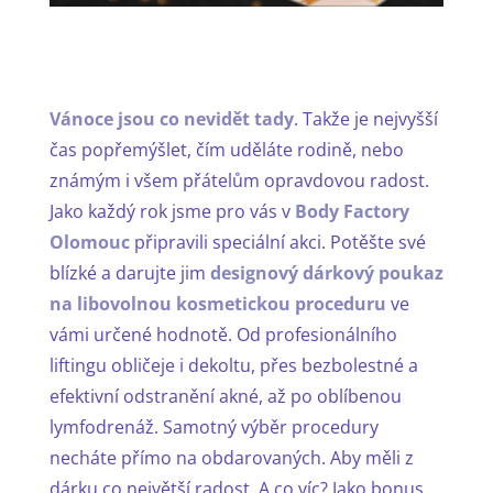
Vánoce jsou co nevidět tady
. Takže je nejvyšší
čas popřemýšlet, čím uděláte rodině, nebo
známým i všem přátelům opravdovou radost.
Jako každý rok jsme pro vás v
Body Factory
Olomouc
připravili speciální akci. Potěšte své
blízké a darujte jim
designový dárkový poukaz
na libovolnou kosmetickou proceduru
ve
vámi určené hodnotě. Od profesionálního
liftingu obličeje i dekoltu, přes bezbolestné a
efektivní odstranění akné, až po oblíbenou
lymfodrenáž. Samotný výběr procedury
necháte přímo na obdarovaných. Aby měli z
dárku co největší radost. A co víc? Jako bonus