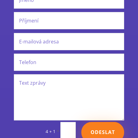
=
4 + 1
ODESLAT