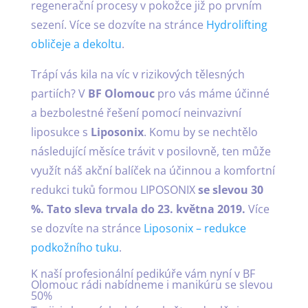
regenerační procesy v pokožce již po prvním
sezení. Více se dozvíte na stránce
Hydrolifting
obličeje a dekoltu
.
Trápí vás kila na víc v rizikových tělesných
partiích? V
BF Olomouc
pro vás máme účinné
a bezbolestné řešení pomocí neinvazivní
liposukce s
Liposonix
. Komu by se nechtělo
následující měsíce trávit v posilovně, ten může
využít náš akční balíček na účinnou a komfortní
redukci tuků formou LIPOSONIX
se slevou 30
%. Tato sleva trvala do 23. května 2019.
Více
se dozvíte na stránce
Liposonix – redukce
podkožního tuku
.
K naší profesionální pedikúře vám nyní v BF
Olomouc rádi nabídneme i manikúru se slevou
50%