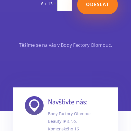
=
6 + 13
ODESLAT
Těšíme se na vás v Body Factory Olomouc.
Navštivte nás:
Body Factory Olomouc
Beauty IP s.r.o.
Komenského 16