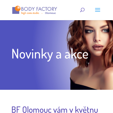
Novinky a akce
BF Olomouc vám v květnu