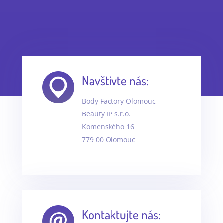
Navštivte nás:
Body Factory Olomouc
Beauty IP s.r.o.
Komenského 16
779 00 Olomouc
Kontaktujte nás: