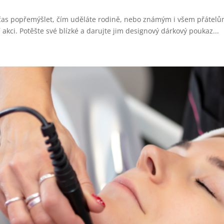
í čas popřemýšlet, čím uděláte rodině, nebo známým i všem přátelů
 akci. Potěšte své blízké a darujte jim designový dárkový poukaz...